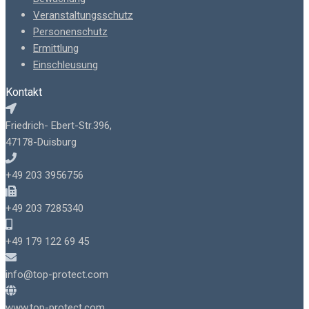
Veranstaltungsschutz
Personenschutz
Ermittlung
Einschleusung
Kontakt
Friedrich- Ebert-Str.396,
47178-Duisburg
+49 203 3956756
+49 203 7285340
+49 179 122 69 45
info@top-protect.com
www.top-protect.com