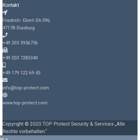
Kontakt
Friedrich- Ebert-Str.396,
47178-Duisburg
+49 203 3956756
+49 203 7285340
+49 179 122 69 45
info@top-protect.com
www.top-protect.com
Copyright © 2020 TOP Protect Security & Services „Alle
Rechte vorbehalten.“
ge »