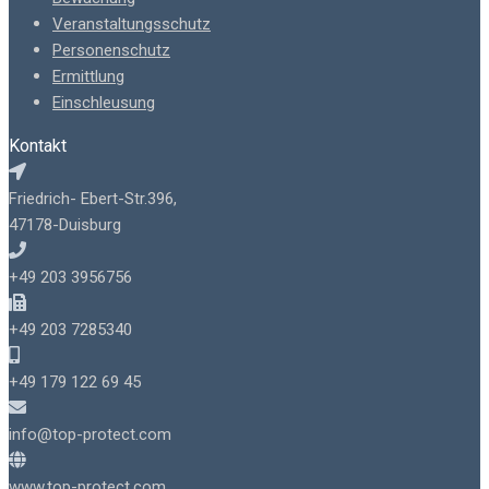
Veranstaltungsschutz
Personenschutz
Ermittlung
Einschleusung
Kontakt
Friedrich- Ebert-Str.396,
47178-Duisburg
+49 203 3956756
+49 203 7285340
+49 179 122 69 45
info@top-protect.com
www.top-protect.com