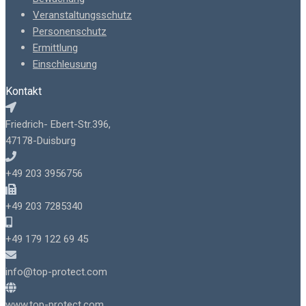
Veranstaltungsschutz
Personenschutz
Ermittlung
Einschleusung
Kontakt
Friedrich- Ebert-Str.396,
47178-Duisburg
+49 203 3956756
+49 203 7285340
+49 179 122 69 45
info@top-protect.com
www.top-protect.com