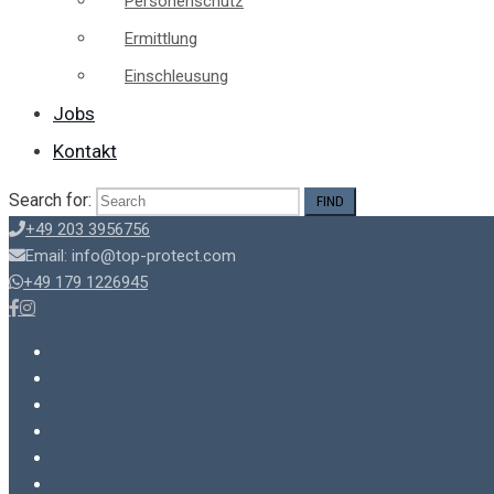
Personenschutz
Ermittlung
Einschleusung
Jobs
Kontakt
Search for:
+49 203 3956756
Email: info@top-protect.com
+49 179 1226945