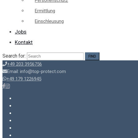
Personenschutz
Ermittlung
Einschleusung
Jobs
Kontakt
Search for:
+49 203 3956756
Email: info@top-protect.com
+49 179 1226945