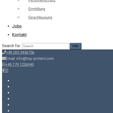
Personenschutz
Ermittlung
Einschleusung
Jobs
Kontakt
Search for:
+49 203 3956756
Email: info@top-protect.com
+49 179 1226945